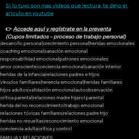
Si lo tuyo son mas videos que lectura, te dejo el 
ariculo en youtube
👉 
Accede aquí y regístrate en la preventa
(Cupos limitados – proceso de trabajo personal)
desarrollo personal
crecimiento personal
heridas emocionales
coaching emocional
sanación emocional
responsabilidad emocional
patrones emocionales
amor consciente
conciencia emocional
sanación interior
heridas de la infancia
relaciones padres e hijos
vínculos familiares
herencia emocional
heridas familiares
hijos adultos
validación emocional
autoobservación
crítica parental
relaciones madre hija
rol parental
herida del no reconocimiento
trabajo emocional
relaciones tóxicas familiares
relaciones padre hijo
heridas no resueltas
reconocimiento emocional
conciencia adulta
crítica y control
FAMILIA Y RELACIONES