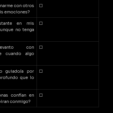
onarme con otros 
☐
mis emociones?
stante en mis 
☐
unque no tenga 
vanto con 
☐
je cuando algo 
o guiado/a por 
☐
rofundo que lo 
nas confían en 
☐
spiran conmigo?