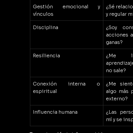
Gestión emocional y 
¿Sé relaci
vínculos
y regular 
Disciplina
¿Soy con
acciones a
ganas?
Resiliencia
¿Me le
aprendiza
no sale?
Conexión interna o 
¿Me sient
espiritual
algo más p
externo?
Influencia humana
¿Las perso
mí y se in