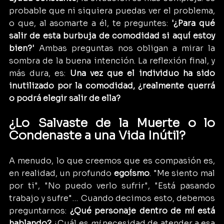
probable que ni siquiera puedas ver el problema, 
o que, al asomarte a él, te preguntes: 
'¿Para qué 
salir de esta burbuja de comodidad si aquí estoy 
bien?'
 Ambas preguntas nos obligan a mirar la 
sombra de la buena intención. La reflexión final, y 
más dura, es: 
Una vez que el individuo ha sido 
inutilizado por la comodidad, ¿realmente querrá 
o podrá elegir salir de ella?
¿Lo Salvaste de la Muerte o lo 
Condenaste a una Vida Inútil?
A menudo, lo que creemos que es compasión es, 
en realidad, un profundo 
egoísmo
. "Me siento mal 
por ti", "No puedo verlo sufrir", "Está pasando 
trabajo y sufre"… Cuando decimos esto, debemos 
preguntarnos: 
¿Qué personaje dentro de mí está 
hablando?
 ¿Cuál es 
mi
 necesidad de atender a esa 