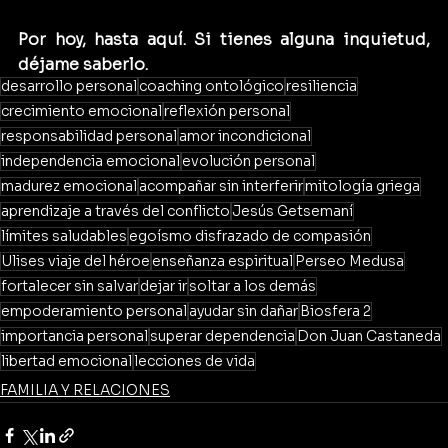
Por hoy, hasta aquí. Si tienes alguna inquietud, 
déjame saberlo.
desarrollo personal
coaching ontológico
resiliencia
crecimiento emocional
reflexión personal
responsabilidad personal
amor incondicional
independencia emocional
evolución personal
madurez emocional
acompañar sin interferir
mitología griega
aprendizaje a través del conflicto
Jesús Getsemaní
límites saludables
egoísmo disfrazado de compasión
Ulises viaje del héroe
enseñanza espiritual
Perseo Medusa
fortalecer sin salvar
dejar ir
soltar a los demás
empoderamiento personal
ayudar sin dañar
Biosfera 2
importancia personal
superar dependencia
Don Juan Castaneda
libertad emocional
lecciones de vida
FAMILIA Y RELACIONES