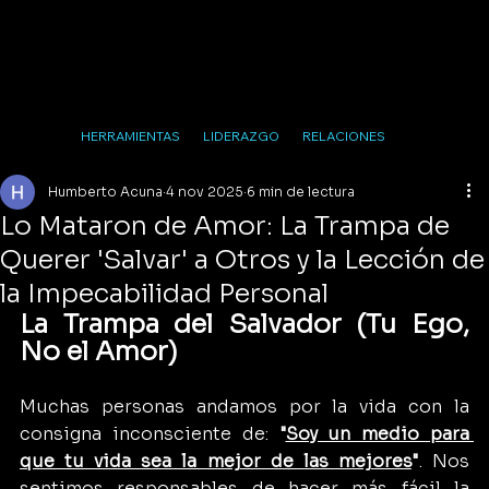
HERRAMIENTAS
LIDERAZGO
RELACIONES
Humberto Acuna
4 nov 2025
6 min de lectura
Lo Mataron de Amor: La Trampa de
Querer 'Salvar' a Otros y la Lección de
la Impecabilidad Personal
La Trampa del Salvador (Tu Ego, 
No el Amor)
Muchas personas andamos por la vida con la 
consigna inconsciente de: 
"
Soy un medio para 
que tu vida sea la mejor de las mejores
"
. Nos 
sentimos responsables de hacer más fácil la 