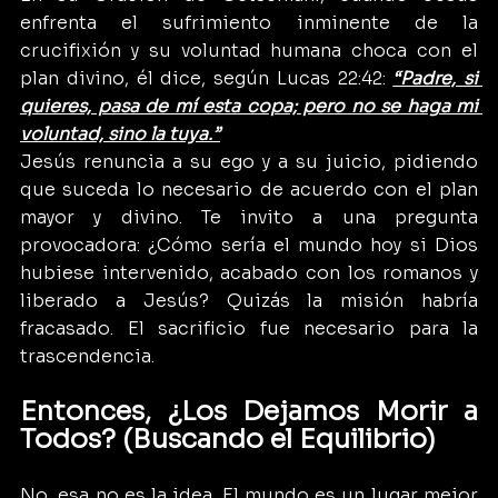
enfrenta el sufrimiento inminente de la 
crucifixión y su voluntad humana choca con el 
plan divino, él dice, según Lucas 22:42: 
“Padre, si 
quieres, pasa de mí esta copa; pero no se haga mi 
voluntad, sino la tuya.”
Jesús renuncia a su ego y a su juicio, pidiendo 
que suceda lo necesario de acuerdo con el plan 
mayor y divino. Te invito a una pregunta 
provocadora: ¿Cómo sería el mundo hoy si Dios 
hubiese intervenido, acabado con los romanos y 
liberado a Jesús? Quizás la misión habría 
fracasado. El sacrificio fue necesario para la 
trascendencia.
Entonces, ¿Los Dejamos Morir a 
Todos? (Buscando el Equilibrio)
No, esa no es la idea. El mundo es un lugar mejor 