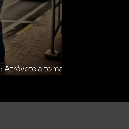
: Atrévete a tomar
isiones