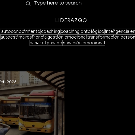
LIDERAZGO
l
autoconocimiento
coaching
coaching ontológico
inteligencia 
autoestima
resiliencia
gestión emocional
transformación person
sanar el pasado
sanación emocional
feb 2025