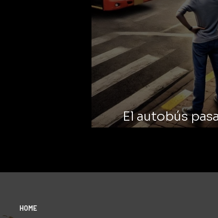
El autobús pasa
dec
HOME