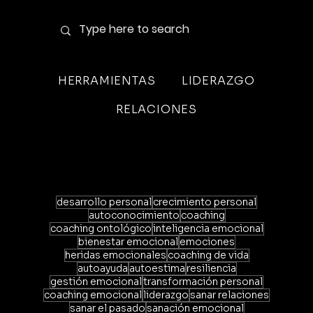
HERRAMIENTAS
LIDERAZGO
RELACIONES
desarrollo personal
crecimiento personal
autoconocimiento
coaching
coaching ontológico
inteligencia emocional
bienestar emocional
emociones
heridas emocionales
coaching de vida
autoayuda
autoestima
resiliencia
gestión emocional
transformación personal
coaching emocional
liderazgo
sanar relaciones
sanar el pasado
sanación emocional