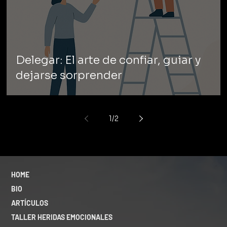
Delegar: El arte de confiar, guiar y
dejarse sorprender
1
/
2
HOME
BIO
ARTÍCULOS
TALLER HERIDAS EMOCIONALES