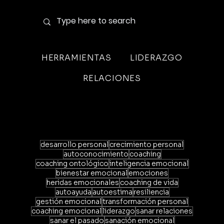
HERRAMIENTAS
LIDERAZGO
RELACIONES
desarrollo personal
crecimiento personal
autoconocimiento
coaching
coaching ontológico
inteligencia emocional
bienestar emocional
emociones
heridas emocionales
coaching de vida
autoayuda
autoestima
resiliencia
gestión emocional
transformación personal
coaching emocional
liderazgo
sanar relaciones
sanar el pasado
sanación emocional