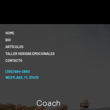
HOME
BIO
ARTÍCULOS
TALLER HERIDAS EMOCIONALES
CONTACTO
(305) 684-2850
WESTLAKE, FL 33470
Coach