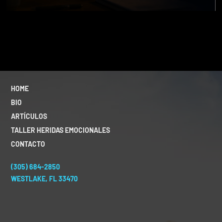
HOME
BIO
ARTÍCULOS
TALLER HERIDAS EMOCIONALES
CONTACTO
(305) 684-2850
WESTLAKE, FL 33470