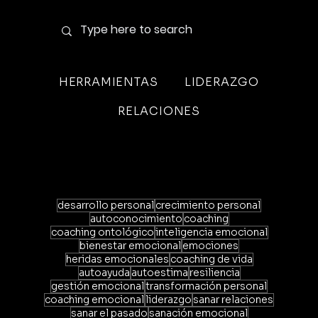
HERRAMIENTAS
LIDERAZGO
RELACIONES
desarrollo personal
crecimiento personal
autoconocimiento
coaching
coaching ontológico
inteligencia emocional
bienestar emocional
emociones
heridas emocionales
coaching de vida
autoayuda
autoestima
resiliencia
gestión emocional
transformación personal
coaching emocional
liderazgo
sanar relaciones
sanar el pasado
sanación emocional