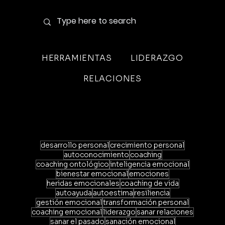
HERRAMIENTAS
LIDERAZGO
RELACIONES
desarrollo personal
crecimiento personal
autoconocimiento
coaching
coaching ontológico
inteligencia emocional
bienestar emocional
emociones
heridas emocionales
coaching de vida
autoayuda
autoestima
resiliencia
gestión emocional
transformación personal
coaching emocional
liderazgo
sanar relaciones
sanar el pasado
sanación emocional