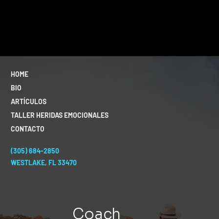
HOME
BIO
ARTÍCULOS
TALLER HERIDAS EMOCIONALES
CONTACTO
(305) 684-2850
WESTLAKE, FL 33470
Coach