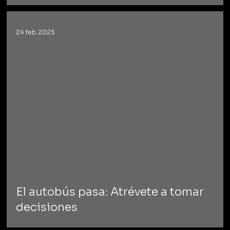
24 feb 2025
El autobús pasa: Atrévete a tomar
decisiones