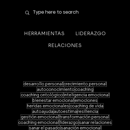
HERRAMIENTAS
LIDERAZGO
RELACIONES
desarrollo personal
crecimiento personal
autoconocimiento
coaching
coaching ontológico
inteligencia emocional
bienestar emocional
emociones
heridas emocionales
coaching de vida
autoayuda
autoestima
resiliencia
gestión emocional
transformación personal
coaching emocional
liderazgo
sanar relaciones
sanar el pasado
sanación emocional