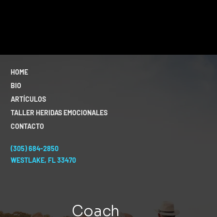
HOME
BIO
ARTÍCULOS
TALLER HERIDAS EMOCIONALES
CONTACTO
(305) 684-2850
WESTLAKE, FL 33470
Coach