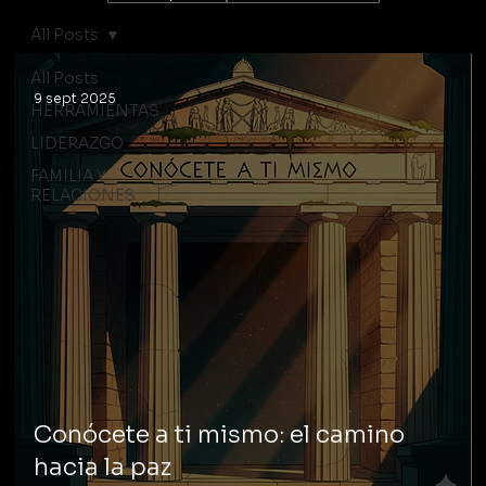
All Posts
All Posts
9 sept 2025
HERRAMIENTAS
LIDERAZGO
FAMILIA Y
RELACIONES
Conócete a ti mismo: el camino
hacia la paz