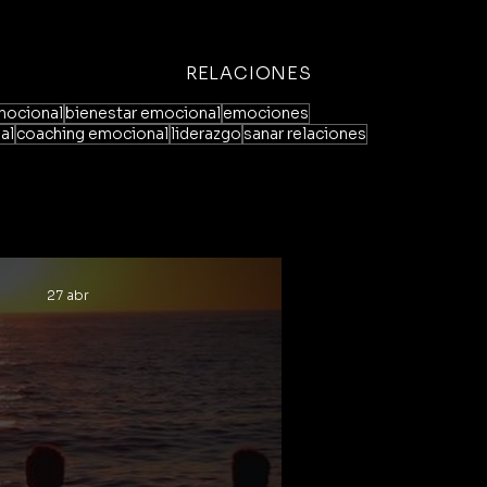
RELACIONES
emocional
bienestar emocional
emociones
al
coaching emocional
liderazgo
sanar relaciones
27 abr