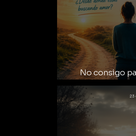
No consigo par
h
23 