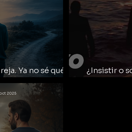
eja. Ya no sé qué
¿Insistir o s
acer.
na
oct 2025