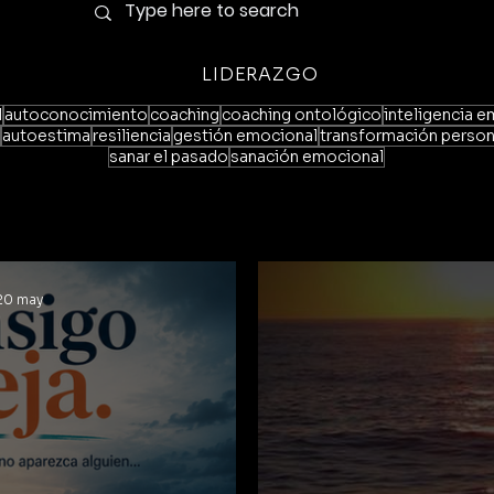
LIDERAZGO
l
autoconocimiento
coaching
coaching ontológico
inteligencia 
autoestima
resiliencia
gestión emocional
transformación person
sanar el pasado
sanación emocional
20 may