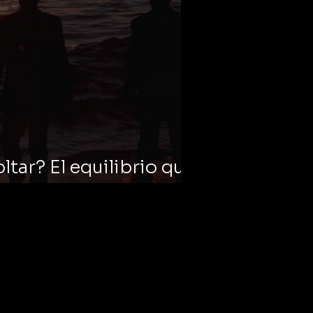
oltar? El equilibrio que
die te enseña