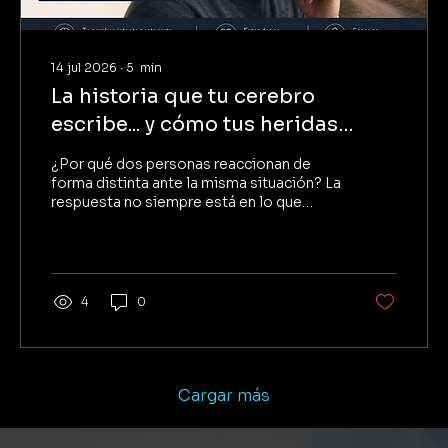
14 jul 2026
∙
5
min
La historia que tu cerebro
escribe... y cómo tus heridas
emocionales terminan
¿Por qué dos personas reaccionan de
escribiendo el final
forma distinta ante la misma situación? La
respuesta no siempre está en lo que
ocurre, sino en cómo nuestro cerebro
interpreta la realidad. En este artículo
descubrirás por qué el cerebro llena los
espacios vacíos con experiencias del
pasado, cómo las heridas emocionales
4
0
influyen en esas interpretaciones y un
ejercicio práctico para empezar a
distinguir entre los hechos y la historia
que construyes sobre ellos.
Cargar más