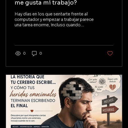
me gusta mi trabajo?
Hay días en los que sentarte frente al
computador y empezar a trabajar parece
una tarea enorme, incluso cuando
disfrutas profundamente de lo que haces.
En este artículo comparto una reflexión
personal sobre por qué ocurre esto
cuando trabajamos por cuenta propia y
cómo la incertidumbre de los resultados
0
0
puede afectar nuestra motivación.
Además, encontrarás un ejercicio sencillo
para recuperar el foco y volver a empezar.